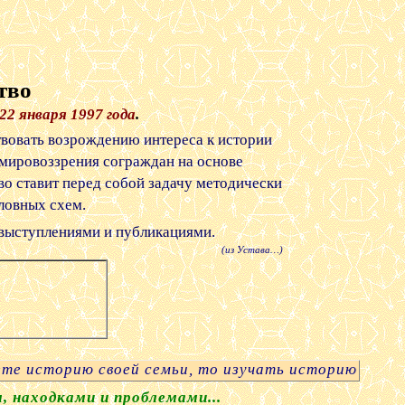
тво
22 января 1997 года
.
вовать возрождению интереса к истории
 мировоззрения сограждан на основе
о ставит перед собой з
адачу методически
ловных схем.
выступлениями и публикациями.
(из Устава…)
 историю своей семьи, то изучать историю страны б
 находками и проблемами...