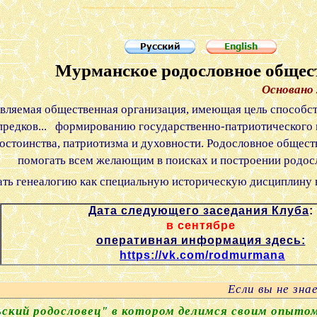
Методика родословия простых смертных (не дворян), карты уездов России 1903 года, альманахи "Кольский родословец"
Мурманское родословное общес
Основано 
вляемая общественная организация, имеющая цель способст
 предков... формированию государственно-патриотического
остоинства, патриотизма и духовности. Родословное обществ
помогать всем желающим в поисках и построении родос
ть генеалогию как специальную историческую дисциплину 
Дата следующего заседания Клуба
:
в сентябре
оперативная информация здесь:
https://vk.com/rodmurmana
Если вы не знаете
кий родословец" в котором делимся своим опытом,