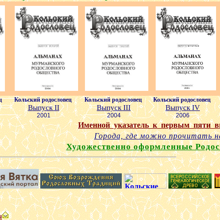
ц
Кольский родословец
Кольский родословец
Кольский родословец
Выпуск II
Выпуск III
Выпуск I
V
200
1
200
4
2006
Именной указатель к первым пяти в
Города, где можно прочитать н
Художественно оформленные Родо
u