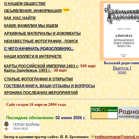
О НАШЕМ ОБЩЕСТВЕ
ОБЪЯВЛЕНИЯ. ИНФОРМАЦИЯ
КАК НАС НАЙТИ
КАКИЕ ФАМИЛИИ МЫ ИЩЕМ
АРХИВНЫЕ МАТЕРИАЛЫ И ДОКУМЕНТЫ
НЕИЗВЕСТНЫЕ ФОТОГРАФИИ - ПОИСК
С ЧЕГО НАЧИНАТЬ РОДОСЛОВНУЮ...
НАШИ КОЛЛЕГИ В ИНТЕРНЕТЕ
Кольский родослове
КАРТЫ РОССИЙСКОЙ ИМПЕРИИ,
1903
г.
-
505 карт
Выпуск I
Карты Зарубежья, 1903 г.
-
39 карт
2000
СТАРЫЕ ФОТОГРАФИИ И ОТКРЫТКИ
ГОСТЕВАЯ КНИГА. ВАШИ ОТЗЫВЫ И ВОПРОСЫ
ХРОНИКА ПОСЛЕДНИХ МЕРОПРИЯТИЙ
Сайт создан 16 апреля 2004 года
Последнее обновление:
02 июня 2026 г.
Автор и администратор сайта:
И. В. Бронников
rodmurmana
@
narod
.r