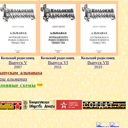
Кольский родословец
Кольский родословец
Кольский родословец
Выпуск
V
Выпуск
VI
Выпуск
VII
200
7
20
11
20
1
5
ыпускам альманаха
аш альманах
словные
схемы